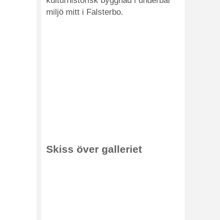
kulturhistorisk byggnad i underbar
miljö mitt i Falsterbo.
Skiss över galleriet