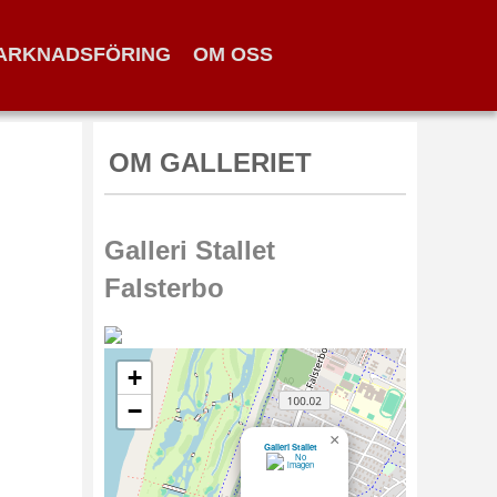
ARKNADSFÖRING
OM OSS
OM GALLERIET
Galleri Stallet
Falsterbo
+
−
×
Galleri Stallet