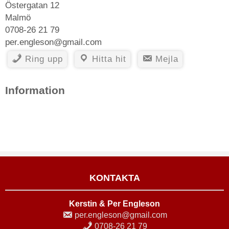
Östergatan 12
Malmö
0708-26 21 79
per.engleson@gmail.com
Ring upp
Hitta hit
Mejla
Information
KONTAKTA
Kerstin & Per Engleson
per.engleson@gmail.com
0708-26 21 79