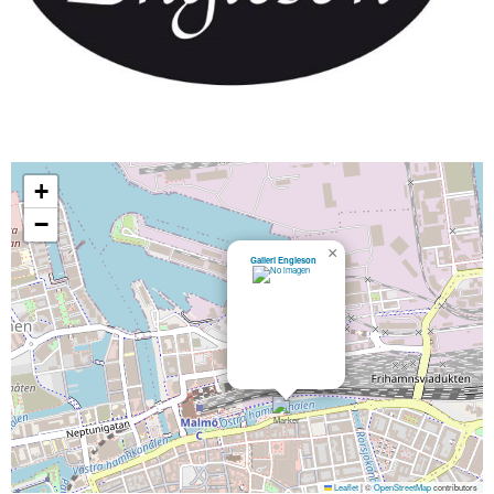
+
−
×
Galleri Engleson
Leaflet
|
©
OpenStreetMap
contributors