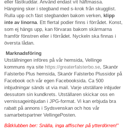
eller fästkuddar. Använd endast vit häftmassa.
Hängning sker i stegband med s-krok från skugglist.
Rulla upp och fäst stegbanden bakom verken,
klipp
inte av linorna
. Ett flertal podier finns i förrådet. Konst,
som ej hängs upp, kan förvaras bakom skärmarna
framför fönstren eller i förrådet. Nyckeln ska finnas i
översta lådan.
Marknadsföring
Utställningen införes på vår hemsida, Vellinge
kommuns nya site
https://greaterfalsterbo.se
, Skanör
Falsterbo Plus hemsida, Skanör Falsterbo Plussidor på
Facebook och vår egen Facebooksida. Ca 500
inbjudningar sänds ut via mail. Varje utställare inbjuder
dessutom sin kundkrets. Utställaren skickar oss en
vernissageinbjudan i JPG-format. Vi kan erbjuda bra
rabatt på annons i Sydsvenskan och hos vår
samarbetspartner VellingePosten.
Båtklubben ber: Snälla, inga affischer på ytterdörren!”