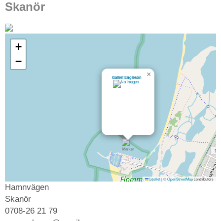
Skanör
+
−
×
Galleri Engleson
Leaflet
|
©
OpenStreetMap
contributors
Hamnvägen
Skanör
0708-26 21 79