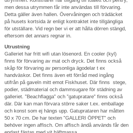
utrymmen. Konstnärer har tillgång till toalett och pentry,
men dessa utrymmen får inte användas till förvaring.
Detta gäller även hallen. Övervåningen och trädäcket
på husets kortsida är enligt kontraktet inte tillgängliga
för utställare. Vid regn ber vi er att hålla dörren stängd,
eftersom det annars regnar in.
Utrustning
Galleriet har fritt wifi utan lösenord. En cooler (kyl)
finns för förvaring av mat och dryck. Det finns också
skåp för förvaring av personliga ägodelar t ex
handväskor. Det finns även ett förråd med ingång
utifrån på gaveln mitt emot Fiskhuset. Där finns stege,
podier, städmaterial och dammsugare för städning av
galleriet. ”Beachflagga” och ”gatupratare” finns också
där. Där kan man förvara större saker t.ex. emballage
och konst som ej hängs upp. Gatuprataren har måtten
50 x 70 cm. De har texten ”GALLERI ÖPPET” och
behöver ingen affisch. Om affisch ändå används får den
endast fästas med vit häftmassa.